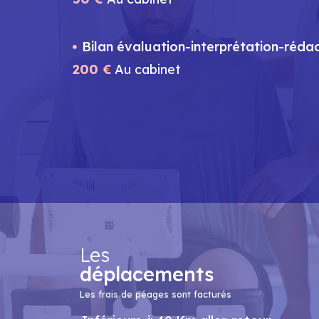
Bilan évaluation-interprétation-réda
200 €
Au cabinet
Les
déplacements
Les frais de péages sont facturés