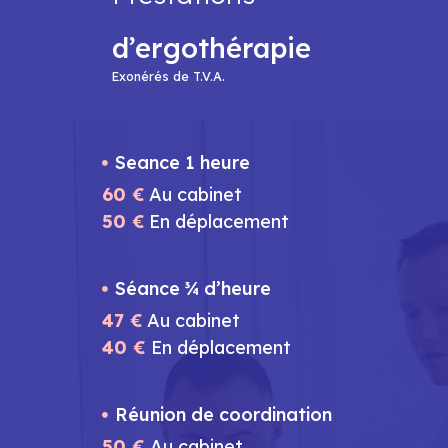
d’ergothérapie
Exonérés de T.V.A.
Seance 1 heure
60 €
Au cabinet
50 €
En déplacement
Séance ¾ d’heure
47 €
Au cabinet
40 €
En déplacement
Réunion de coordination
50 €
Au cabinet